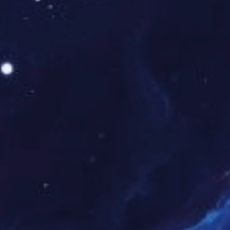
考斯特
大巴
大巴系列