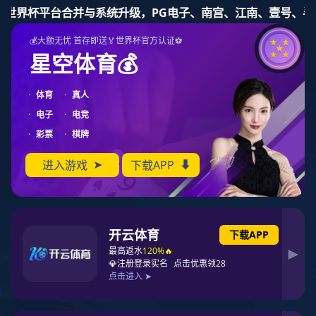
九游会·(j9)官方网站-登录入口
您好，欢迎光临上海商务租车公司|上海旅游大巴租赁|上海班
车租赁公司！
设为九游会·(j9)官方网站-登录入口
|
加入收藏
网站九游会·(j9)官方网站-登录入口
关于AG九游会官方入口
车型展示
服务项目
精品展示
新闻动态
联系AG九游会官方入口
企业优势
精品租车
＊新活动