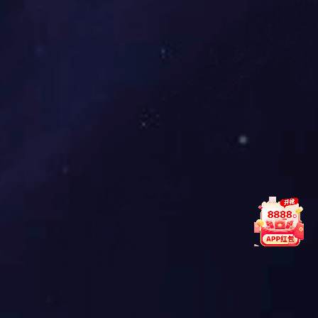
品牌：
全部
大巴
大巴系列
查看更多