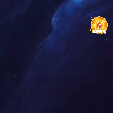
考斯特
大巴
大巴系列