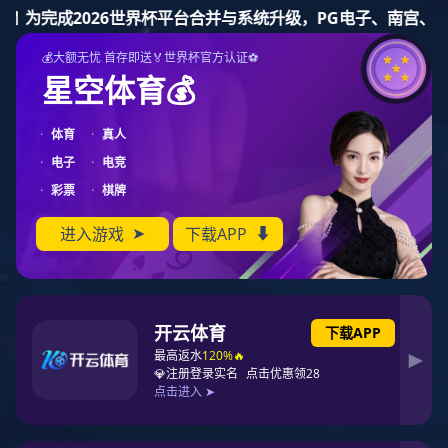
九游会·(j9)官方网站-登录入口
您好，欢迎光临上海商务租车公司|上海旅游大巴租赁|上海班
车租赁公司！
设为九游会·(j9)官方网站-登录入口
|
加入收藏
网站九游会·(j9)官方网站-登录入口
关于AG九游会官方入口
车型展示
服务项目
精品展示
新闻动态
联系AG九游会官方入口
企业优势
精品租车
＊新活动