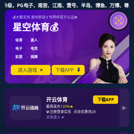
九游会·(j9)官方网站-登录入口
您好，欢迎光临上海商务租车公司|上海旅游大巴租赁|上海班
车租赁公司！
设为九游会·(j9)官方网站-登录入口
|
加入收藏
网站九游会·(j9)官方网站-登录入口
关于AG九游会官方入口
车型展示
服务项目
精品展示
新闻动态
联系AG九游会官方入口
企业优势
精品租车
＊新活动