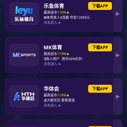
产品名称
轿车系列