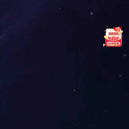
手机号码：
13122570965
手机号码：
13040634556
地址：
上海市嘉定区曹安公路威隆大厦1718号609室