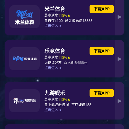
关键词：
考斯特
关于AG九游会官方入口
服务宗旨
公司简介
经营理念
新品展示